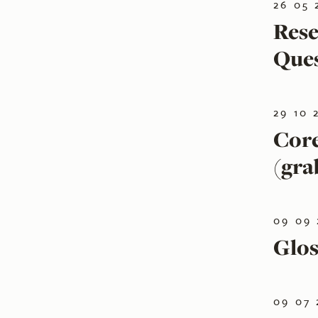
26 05 
Rese
Ques
29 10 
Core
(gra
09 09 
Glos
09 07 