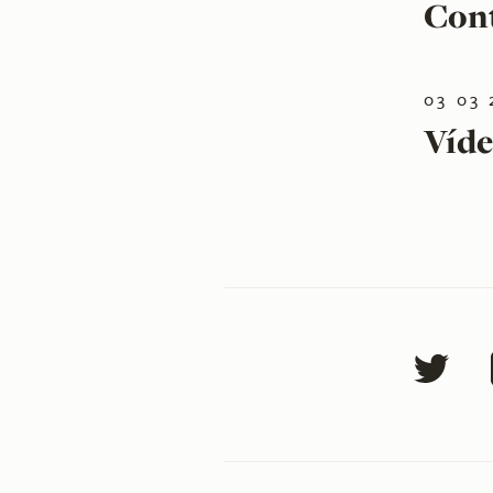
Cont
03 03 
Víde