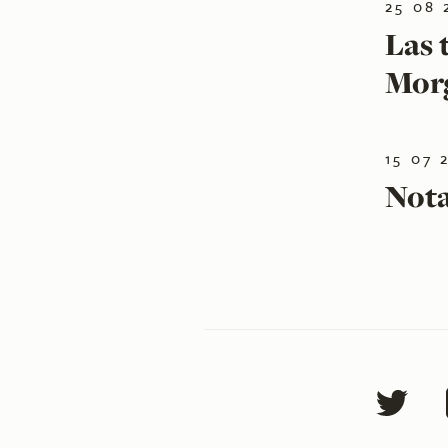
25 08 
Las 
Morg
15 07 
Not