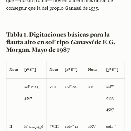
que —no sin ironía— hoy en día era más difícil de
conseguir que la del propio
Ganassi de 1535
.
Tabla 1. Digitaciones básicas para la
flauta alto en sol’ tipo
Ganassi
de F. G.
Morgan. Mayo de 1987
va
va
va
Nota
[1ª 8
]
Nota
[2ª 8
]
Nota
[3ª 8
]
I
sol’ 0123
VIII
sol” 02
XV
sol”’
4567
0
1
2
3
4567
II
la’ 0123 456
#VIII
sol#” 12
#XV
sol#”’