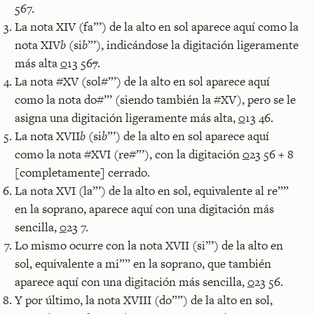
567.
La nota XIV (fa”’) de la alto en sol aparece aquí como la
nota XIV
b
(si
b
”’), indicándose la digitación ligeramente
más alta
0
13 56
7
.
La nota #XV (sol#”’) de la alto en sol aparece aquí
como la nota do#”’ (siendo también la #XV), pero se le
asigna una digitación ligeramente más alta,
0
13 46.
La nota XVII
b
(si
b
”’) de la alto en sol aparece aquí
como la nota #XVI (re#”’), con la digitación
0
23 56 + 8
[completamente] cerrado.
La nota XVI (la”’) de la alto en sol, equivalente al re””
en la soprano, aparece aquí con una digitación más
sencilla,
0
23 7.
Lo mismo ocurre con la nota XVII (si”’) de la alto en
sol, equivalente a mi”” en la soprano, que también
aparece aquí con una digitación más sencilla,
0
23 56.
Y por último, la nota XVIII (do””) de la alto en sol,