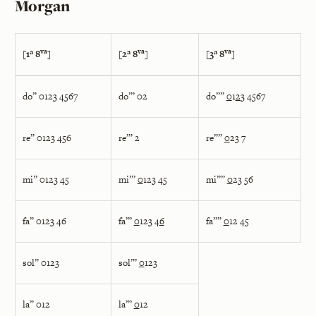
Morgan
va
va
va
[1ª 8
]
[2ª 8
]
[3ª 8
]
do” 0123 4567
do”’ 02
do””
0
1
2
3 4567
re” 0123 456
re”’ 2
re””
0
23 7
mi” 0123 45
mi”’
0
123 45
mi””
0
23 56
fa” 0123 46
fa”’
0
123 4
6
fa””
0
12 45
sol” 0123
sol”’
0
123
la” 012
la”’
0
12