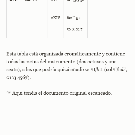
#XIV
fa#”’
0
1
56 &
0
1 7
Esta tabla está organizada cromáticamente y contiene
todas las notas del instrumento (dos octavas y una
sexta), a las que podría quizá añadirse #I/
b
II (sol#’/la
b
’,
0123 456
7
).
☞ Aquí tenéis el
documento original escaneado
.