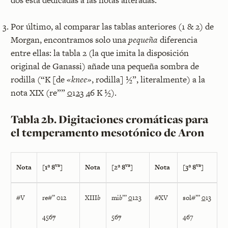
Por último, al comparar las tablas anteriores (1 & 2) de
Morgan, encontramos solo una
pequeña
diferencia
entre ellas: la tabla 2 (la que imita la disposición
original de Ganassi) añade una pequeña sombra de
rodilla (“K [de
«knee»
, rodilla] ½”, literalmente) a la
nota XIX (re””
0
1
2
3
4
6 K ½).
Tabla 2b. Digitaciones cromáticas para
el temperamento mesotónico de Aron
va
va
va
Nota
[1ª 8
]
Nota
[2ª 8
]
Nota
[3ª 8
]
#V
re#” 012
XIII
b
mi
b
”’
0
123
#XV
sol#”’
0
13
456
7
56
7
467