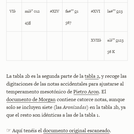
VI
b
mi
b
” 012
#XIV
fa#”’
0
1
#XVI
la#”’
0
23
45
6
567
XVII
b
si
b
”’
0
123
56 K
La tabla 2b es la segunda parte de la
tabla 2
, y recoge las
digitaciones de las notas accidentales para ajustarse al
temperamento mesotónico de
Pietro Aron
. El
documento de Morgan
contiene catorce notas, aunque
solo se incluyen siete (las
Aronizadas)
en la tabla 2b, ya
que el resto son idénticas a las de la tabla 1.
☞ Aquí tenéis el
documento original escaneado
.