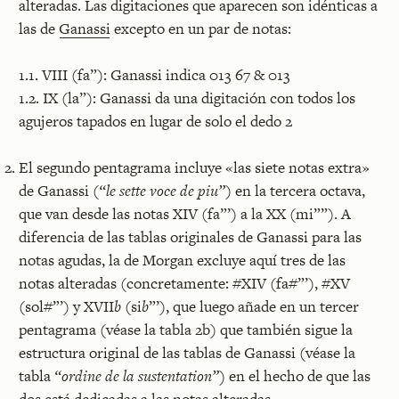
alteradas. Las digitaciones que aparecen son idénticas a
las de
Ganassi
excepto en un par de notas:
1.1. VIII (fa”): Ganassi indica 013 67 & 013
1.2. IX (la”): Ganassi da una digitación con todos los
agujeros tapados en lugar de solo el dedo 2
El segundo pentagrama incluye «las siete notas extra»
de Ganassi (
“le sette voce de piu”
) en la tercera octava,
que van desde las notas XIV (fa”’) a la XX (mi””). A
diferencia de las tablas originales de Ganassi para las
notas agudas, la de Morgan excluye aquí tres de las
notas alteradas (concretamente: #XIV (fa#”’), #XV
(sol#”’) y XVII
b
(si
b
”’), que luego añade en un tercer
pentagrama (véase la tabla 2b) que también sigue la
estructura original de las tablas de Ganassi (véase la
tabla
“ordine de la sustentation”)
en el hecho de que las
dos está dedicadas a las notas alteradas.