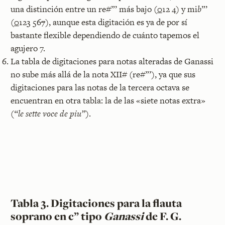
una distinción entre un re#”’ más bajo (
0
12 4) y mi
b
”’
(
0
123 56
7
), aunque esta digitación es ya de por sí
bastante flexible dependiendo de cuánto tapemos el
agujero 7.
La tabla de digitaciones para notas alteradas de Ganassi
no sube más allá de la nota XII# (re#”’), ya que sus
digitaciones para las notas de la tercera octava se
encuentran en otra tabla: la de las «siete notas extra»
(
“le sette voce de piu”
).
Tabla 3. Digitaciones para la flauta
soprano en c” tipo
Ganassi
de F. G.