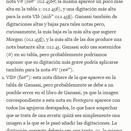
nota V# (re#” 012 456
7
; la misma aparece un poco más
alta en la tabla 1: 012 456), y una digitación más alta
para la nota VI
b
(mi
b
” 012 45
6
). Ganassi también da
digitaciones altas y bajas para tales notas pero,
curiosamente, la más baja es la más alta que sugiere
Morgan (012 45
6
), y la más alta de las dos produce una
nota bastante alta: 012 45. Ganassi solo usa sostenidos
(#) en su tabla, pero probablemente podríamos
suponer que su digitación más grave podría aplicarse
también para la nota #V (re#”).
VII# (fa#”): esta nota difiere de la que aparece en la
tabla de Ganassi, pero probablemente se debe a un
posible error en el libro de Ganassi, ya que la imagen
correspondiente a esta nota en
Fontegara
aparece con
todos los agujeros destapados, lo que hace sospechar
que se trata de una errata: quizá sea simplemente una
imagen a la que se le pasó añadir las digitaciones. La
digitación correcta debería ser, por tanto, 01, la misma