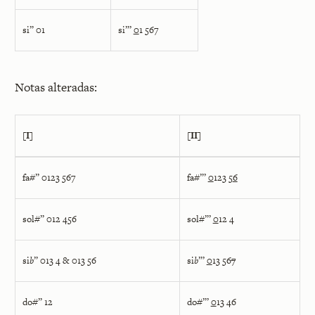
si” 01
si”’
0
1 567
Notas alteradas:
[I]
[II]
fa#” 0123 567
fa#”’
0
123 5
6
sol#” 012 456
sol#”’
0
12 4
si
b
” 013 4 & 013 56
si
b
”’
0
13 56
7
do#” 12
do#”’
0
13 46