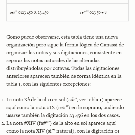
re#”
0
123 45
6
& 23 456
re#”’
0
23 56 + 8
Como puede observarse, esta tabla tiene una nueva
organización pero sigue la forma lógica de Ganassi de
organizar las notas y sus digitaciones, consistente en
separar las notas naturales de las alteradas
distribuyéndolas por octavas. Todas las digitaciones
anteriores aparecen también de forma idéntica en la
tabla 1, con las siguientes excepciones:
La nota X
b
de la alto en sol (si
b
”, ver tabla 1) aparece
aquí como la nota #IX (re#”) en la soprano, pudiendo
usarse también la digitación 23 456 en los dos casos.
La nota #XIV (fa#”’) de la alto en sol aparece aquí
como la nota XIV (si”’ natural), con la digitación
0
1