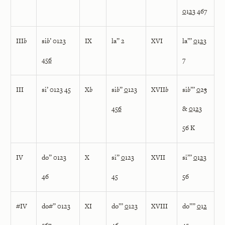
0
1
2
3 467
III
b
si
b
’ 0123
IX
la” 2
XVI
la”’
0
1
2
3
45
6
7
III
si’ 0123 45
X
b
si
b
”
0
123
XVII
b
si
b
”’
0
2
3
45
6
&
0
1
2
3
56 K
IV
do” 0123
X
si”
0
123
XVII
si”’
0
1
2
3
46
45
56
#IV
do#” 0123
XI
do”’
0
123
XVIII
do””
0
1
2