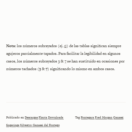
Nota
: los números subrayados (ej.
0
) de las tablas significan siempre
agujeros parcialmente tapados. Para facilitar la legibilidad en algunos
casos, los números subrayados
3
&
7
se han sustituido en ocasiones por
números tachados (
3
&
7
) significando lo mismo en ambos casos.
Publicado en
Descargas
Flauta
Downloads
Tag
Fontegara
Fred Morgan
Ganassi
fingerings
Silvestro Ganassi dal Fontego