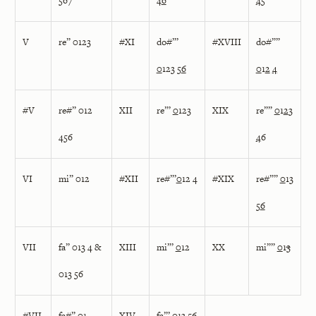
567
4
6
4
5
V
re” 0123
#XI
do#”’
#XVIII
do#””
0
123 5
6
0
1
2
4
#V
re#” 012
XII
re”’
0
123
XIX
re””
0
1
2
3
456
4
6
VI
mi” 012
#XII
re#”’
0
12 4
#XIX
re#””
0
13
5
6
VII
fa” 013 4 &
XIII
mi”’
0
12
XX
mi””
0
1
3
013 56
#VII
fa#” 01
XIV
fa”’
0
13 56