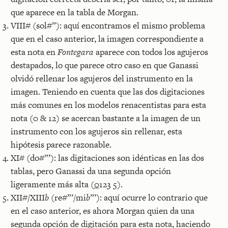
que aparece en la tabla de Morgan.
VIII# (sol#”): aquí encontramos el mismo problema
que en el caso anterior, la imagen correspondiente a
esta nota en
Fontegara
aparece con todos los agujeros
destapados, lo que parece otro caso en que Ganassi
olvidó rellenar los agujeros del instrumento en la
imagen. Teniendo en cuenta que las dos digitaciones
más comunes en los modelos renacentistas para esta
nota (0 & 12) se acercan bastante a la imagen de un
instrumento con los agujeros sin rellenar, esta
hipótesis parece razonable.
XI# (do#”’): las digitaciones son idénticas en las dos
tablas, pero Ganassi da una segunda opción
ligeramente más alta (
0
123 5).
XII#/XIII
b
(re#”’/mi
b
”’): aquí ocurre lo contrario que
en el caso anterior, es ahora Morgan quien da una
segunda opción de digitación para esta nota, haciendo